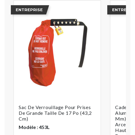
ENTREPRISE
ENTREPRI
Sac De Verrouillage Pour Prises
Cadenas 
De Grande Taille De 17 Po (43,2
Aluminiu
Cm)
Mm) De L
Arceau 
Modèle : 453L
Hauteur,