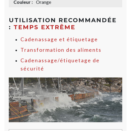
Couleur :
Orange
UTILISATION RECOMMANDÉE
:
TEMPS EXTRÊME
Cadenassage et étiquetage
Transformation des aliments
Cadenassage/étiquetage de
sécurité