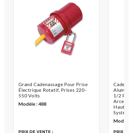
Grand Cadenassage Pour Prise
Cadenas 
Électrique Rotatif, Prises 220-
Aluminiu
550 Volts
1/2 Po 
Arceau 
Modèle : 488
Haut, Cy
Système
Modèle 
PRIX DE VENTE :
PRIX DE 