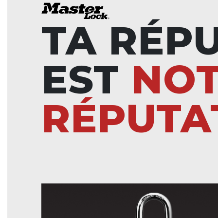
TA RÉP
EST
NO
RÉPUTA