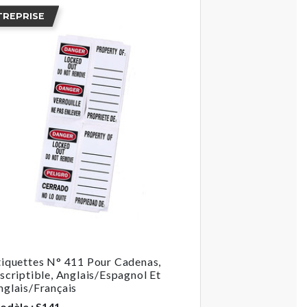
TREPRISE
tiquettes N° 411 Pour Cadenas,
nscriptible, Anglais/espagnol Et
nglais/français
odèle : S141