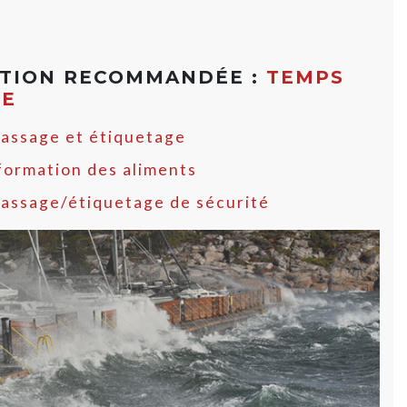
ATION RECOMMANDÉE :
TEMPS
ME
assage et étiquetage
formation des aliments
assage/étiquetage de sécurité