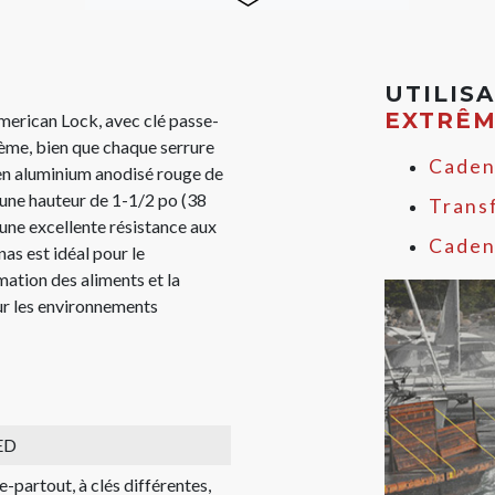
UTILIS
EXTRÊ
rican Lock, avec clé passe-
tème, bien que chaque serrure
Caden
 en aluminium anodisé rouge de
'une hauteur de 1-1/2 po (38
Trans
une excellente résistance aux
Caden
nas est idéal pour le
mation des aliments et la
our les environnements
ED
e-partout, à clés différentes,