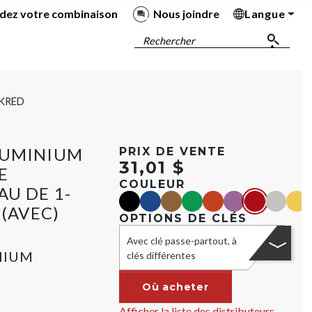
dez votre combinaison
Nous joindre
Langue
Ba
Ba
Ba
Ba
Rechercher
KRED
LUMINIUM
PRIX DE VENTE
31,01 $
E
COULEUR
AU DE 1-
black
blue
Marron
green
orange
purple
red
Argent
yell
 (AVEC)
OPTIONS DE CLÉS
Avec clé passe-partout, à
NIUM
clés différentes
Où acheter
Afficher la liste des distributeurs