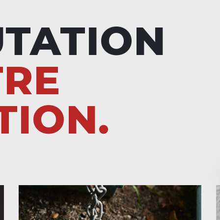
UTATION
TRE
TION.