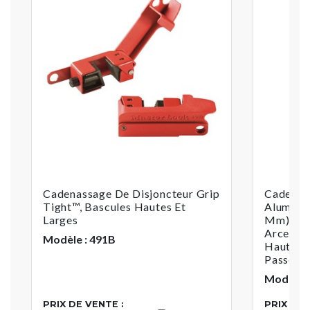
Cadenassage De Disjoncteur Grip
Cadenas 
Tight™, Bascules Hautes Et
Aluminiu
Larges
Mm) De L
Arceau 
Modèle : 491B
Hauteur,
Passe-P
Modèle 
PRIX DE VENTE :
PRIX DE 