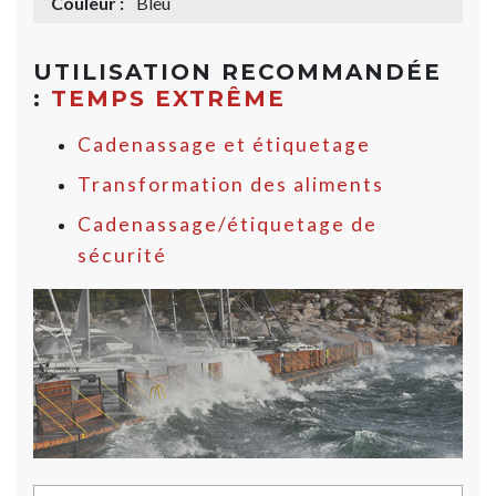
Couleur :
Bleu
UTILISATION RECOMMANDÉE
:
TEMPS EXTRÊME
Cadenassage et étiquetage
Transformation des aliments
Cadenassage/étiquetage de
sécurité