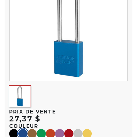
PRIX DE VENTE
27,37 $
COULEUR
black
blue
Marron
green
orange
purple
red
Argent
yellow