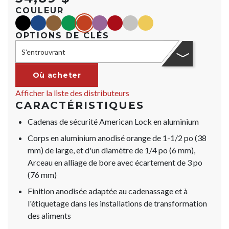
COULEUR
black
blue
Marron
green
orange
purple
red
Argent
yellow
OPTIONS DE CLÉS
S'entrouvrant
Où acheter
Afficher la liste des distributeurs
CARACTÉRISTIQUES
Cadenas de sécurité American Lock en aluminium
Corps en aluminium anodisé orange de 1-1/2 po (38
mm) de large, et d'un diamètre de 1/4 po (6 mm),
Arceau en alliage de bore avec écartement de 3 po
(76 mm)
Finition anodisée adaptée au cadenassage et à
l'étiquetage dans les installations de transformation
des aliments