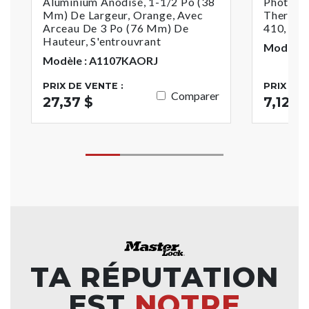
Aluminium Anodisé, 1-1/2 Po (38
Photo P
Mm) De Largeur, Orange, Avec
Thermop
Arceau De 3 Po (76 Mm) De
410, 406
Hauteur, S'entrouvrant
Modèle :
Modèle : A1107KAORJ
PRIX DE VENTE :
PRIX DE 
Comparer
27,37 $
7,12 $
TA RÉPUTATION
EST
NOTRE