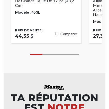
De Grande Taille De 17 Po (43,2
Aluminiu
Cm)
Mm) De L
Arceau 
Modèle : 453L
Hauteur,
Modèle 
PRIX DE VENTE :
PRIX DE 
Comparer
44,55 $
27,37 
TA RÉPUTATION
EST
NOTRE