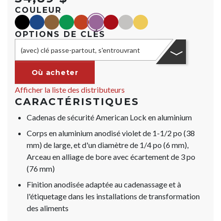
COULEUR
black
blue
Marron
green
orange
purple
red
Argent
yellow
OPTIONS DE CLÉS
(avec) clé passe-partout, s'entrouvrant
Où acheter
Afficher la liste des distributeurs
CARACTÉRISTIQUES
Cadenas de sécurité American Lock en aluminium
Corps en aluminium anodisé violet de 1-1/2 po (38
mm) de large, et d'un diamètre de 1/4 po (6 mm),
Arceau en alliage de bore avec écartement de 3 po
(76 mm)
Finition anodisée adaptée au cadenassage et à
l'étiquetage dans les installations de transformation
des aliments