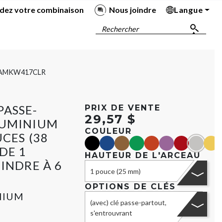
dez votre combinaison
Nous joindre
Langue
Ba
Ba
Ba
Ba
Rechercher
AMKW417CLR
PASSE-
PRIX DE VENTE
29,57 $
LUMINIUM
COULEUR
CES (38
black
blue
Marron
green
orange
purple
red
Argent
yell
DE 1
HAUTEUR DE L'ARCEAU
INDRE À 6
1 pouce (25 mm)
OPTIONS DE CLÉS
NIUM
(avec) clé passe-partout,
s'entrouvrant