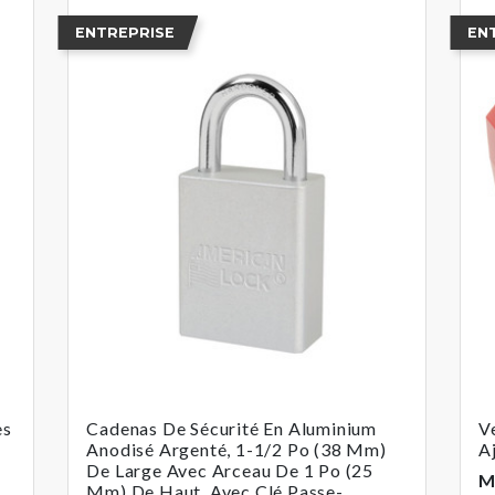
ENTREPRISE
EN
es
Cadenas De Sécurité En Aluminium
V
Anodisé Argenté, 1-1/2 Po (38 Mm)
A
De Large Avec Arceau De 1 Po (25
M
Mm) De Haut, Avec Clé Passe-