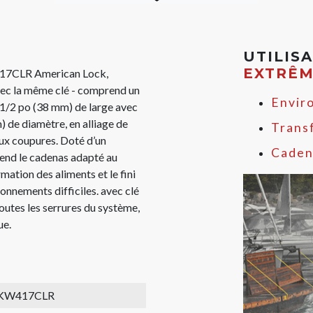
UTILIS
EXTRÊ
17CLR American Lock,
avec la même clé - comprend un
Envir
-1/2 po (38 mm) de large avec
) de diamètre, en alliage de
Trans
ux coupures. Doté d’un
Caden
rend le cadenas adapté au
mation des aliments et le fini
ironnements difficiles. avec clé
outes les serrures du système,
ue.
KW417CLR