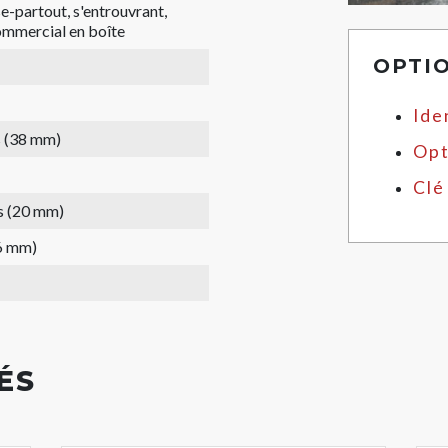
e-partout, s'entrouvrant,
mmercial en boîte
OPTI
Ide
s (38 mm)
Opt
Clé
s (20 mm)
6 mm)
ÉS