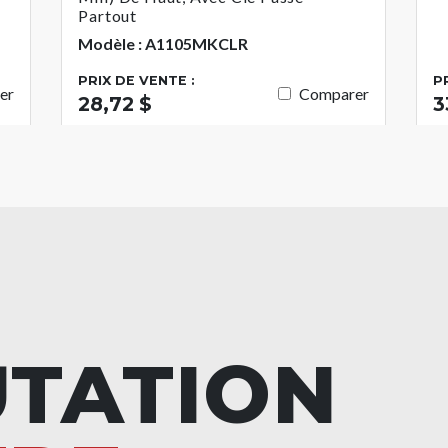
Partout
Modèle : A1105MKCLR
PRIX DE VENTE :
P
er
Comparer
28,72 $
3
UTATION