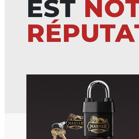
EST
NO
RÉPUTA