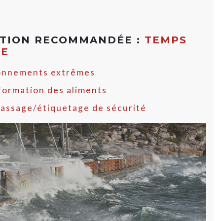
ATION RECOMMANDÉE :
TEMPS
ME
onnements extrêmes
formation des aliments
assage/étiquetage de sécurité