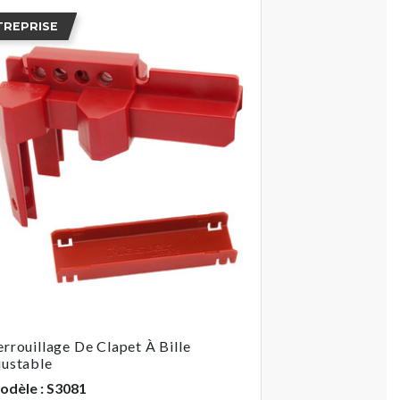
TREPRISE
errouillage De Clapet À Bille
justable
odèle : S3081