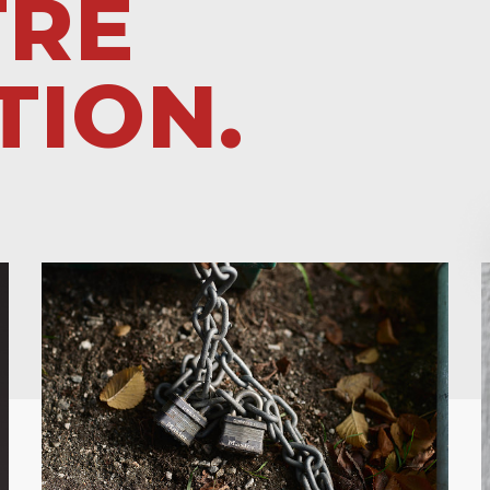
TRE
TION.