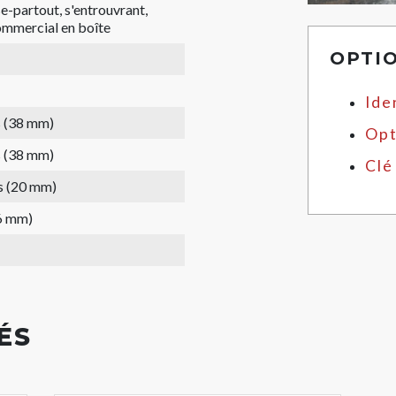
e-partout, s'entrouvrant,
mmercial en boîte
OPTI
Ide
s (38 mm)
Opt
s (38 mm)
Clé
s (20 mm)
6 mm)
ÉS