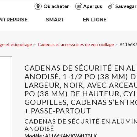
Où acheter
Aperçus
Sauvegar
NTREPRISE
SMART
EN LIGNE
ge et étiquetage
Cadenas et accessoires de verrouillage
A1166K
CADENAS DE SÉCURITÉ EN A
ANODISÉ, 1-1/2 PO (38 MM) D
LARGEUR, NOIR, AVEC ARCEAU
PO (38 MM) DE HAUTEUR, CYL
GOUPILLES, CADENAS S’ENT
+ PASSE-PARTOUT
CADENAS DE SÉCURITÉ EN ALUMI
ANODISÉ
Modèle :
A1166KAMKW417BLK