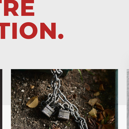
TRE
TION.