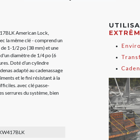
UTILIS
EXTRÊ
17BLK American Lock,
avec la même clé - comprend un
Envir
r de 1-1/2 po (38 mm) et une
 d'un diamètre de 1/4 po (6
Trans
res. Doté d’un cylindre
Caden
cadenas adapté au cadenassage
ments et le fini résistant à la
fficiles. avec clé passe-
les serrures du système, bien
KW417BLK