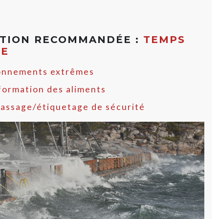
ATION RECOMMANDÉE :
TEMPS
ME
onnements extrêmes
formation des aliments
assage/étiquetage de sécurité