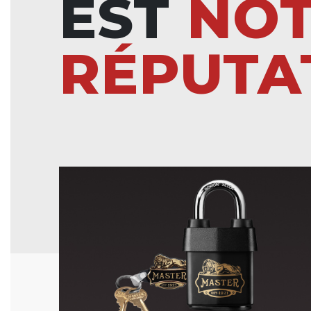
EST
NO
RÉPUTA