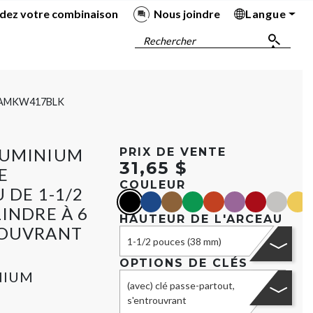
dez votre combinaison
Nous joindre
Langue
Ba
Ba
Ba
Ba
Rechercher
AMKW417BLK
LUMINIUM
PRIX DE VENTE
31,65 $
E
COULEUR
 DE 1-1/2
black
blue
Marron
green
orange
purple
red
Argent
yell
INDRE À 6
HAUTEUR DE L'ARCEAU
ROUVRANT
1-1/2 pouces (38 mm)
OPTIONS DE CLÉS
NIUM
(avec) clé passe-partout,
s'entrouvrant