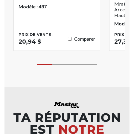
Mm) De L
Modèle : 487
Arceau 
Hauteur,
Modèle 
PRIX DE VENTE :
PRIX DE 
Comparer
20,94 $
27,37 
TA RÉPUTATION
EST
NOTRE