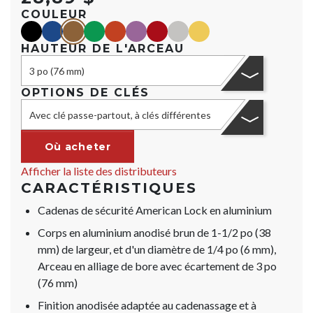
COULEUR
black
blue
Marron
green
orange
purple
red
Argent
yellow
HAUTEUR DE L'ARCEAU
3 po (76 mm)
OPTIONS DE CLÉS
Avec clé passe-partout, à clés différentes
Où acheter
Afficher la liste des distributeurs
CARACTÉRISTIQUES
Cadenas de sécurité American Lock en aluminium
Corps en aluminium anodisé brun de 1-1/2 po (38
mm) de largeur, et d'un diamètre de 1/4 po (6 mm),
Arceau en alliage de bore avec écartement de 3 po
(76 mm)
Finition anodisée adaptée au cadenassage et à