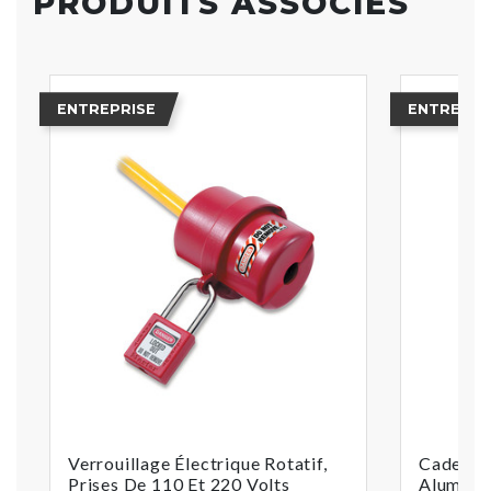
PRODUITS ASSOCIÉS
ENTREPRISE
ENTREPRI
Verrouillage Électrique Rotatif,
Cadenas 
Prises De 110 Et 220 Volts
Aluminiu