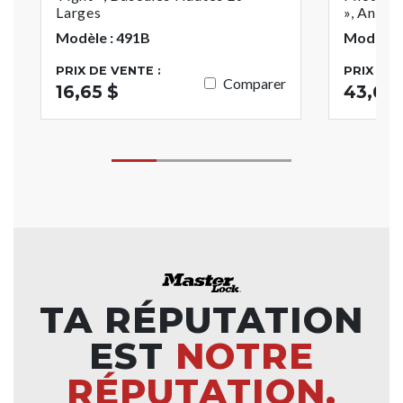
Larges
», Anglai
Modèle : 491B
Modèle :
PRIX DE VENTE :
PRIX DE 
Comparer
16,65 $
43,62 
TA RÉPUTATION
EST
NOTRE
RÉPUTATION.