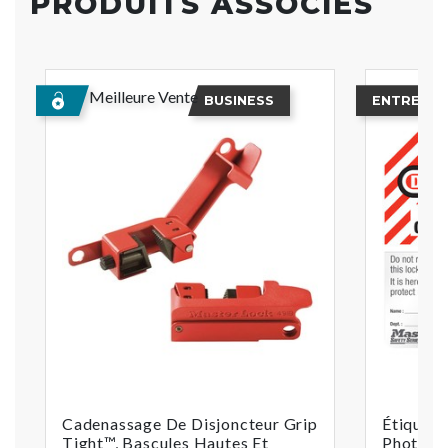
PRODUITS ASSOCIÉS
Meilleure Vente
BUSINESS
ENTREPRI
Cadenassage De Disjoncteur Grip
Étiquet
Tight™, Bascules Hautes Et
Photo «