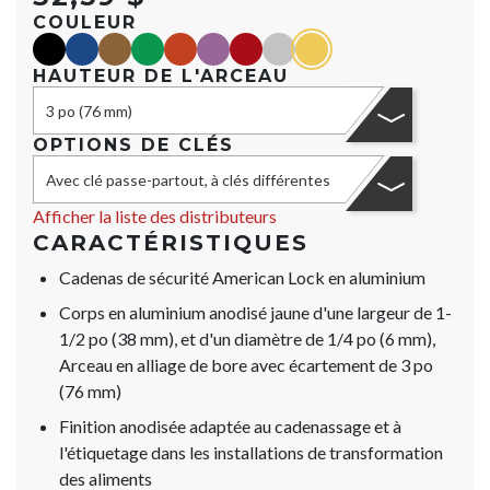
COULEUR
black
blue
Marron
green
orange
purple
red
Argent
yellow
HAUTEUR DE L'ARCEAU
3 po (76 mm)
OPTIONS DE CLÉS
Avec clé passe-partout, à clés différentes
Afficher la liste des distributeurs
CARACTÉRISTIQUES
Cadenas de sécurité American Lock en aluminium
Corps en aluminium anodisé jaune d'une largeur de 1-
1/2 po (38 mm), et d'un diamètre de 1/4 po (6 mm),
Arceau en alliage de bore avec écartement de 3 po
(76 mm)
Finition anodisée adaptée au cadenassage et à
l'étiquetage dans les installations de transformation
des aliments