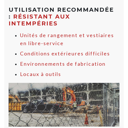
UTILISATION RECOMMANDÉE
:
RÉSISTANT AUX
INTEMPÉRIES
Unités de rangement et vestiaires
en libre-service
Conditions extérieures difficiles
Environnements de fabrication
Locaux à outils