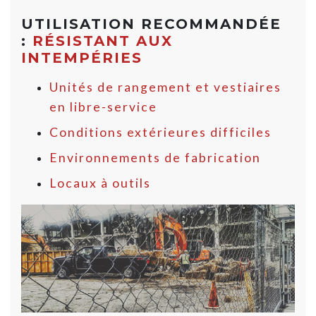
UTILISATION RECOMMANDÉE
:
RÉSISTANT AUX
INTEMPÉRIES
Unités de rangement et vestiaires
en libre-service
Conditions extérieures difficiles
Environnements de fabrication
Locaux à outils