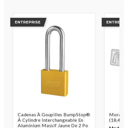
ENTREPRISE
ENTREPRI
Cadenas À Goupilles BumpStop®
Moraillo
À Cylindre Interchangeable En
(18,4 C
Aluminium Massif Jaune De 2 Po
Modèle :