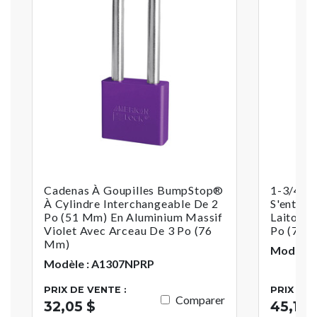
Cadenas À Goupilles BumpStop®
1-3/4 P
À Cylindre Interchangeable De 2
S'entrou
Po (51 Mm) En Aluminium Massif
Laiton M
Violet Avec Arceau De 3 Po (76
Po (76 
Mm)
Modèle 
Modèle : A1307NPRP
PRIX DE VENTE :
PRIX DE 
Comparer
32,05 $
45,13 