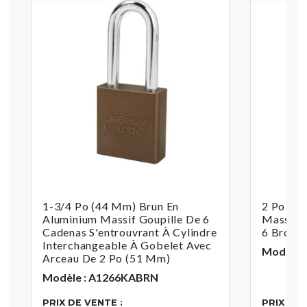
1-3/4 Po (44 Mm) Brun En
2 Po (5
Aluminium Massif Goupille De 6
Massif 
Cadenas S'entrouvrant À Cylindre
6 Broche
Interchangeable À Gobelet Avec
Modèle 
Arceau De 2 Po (51 Mm)
Modèle : A1266KABRN
PRIX DE VENTE :
PRIX DE 