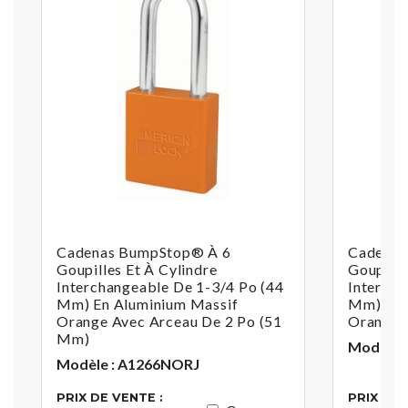
Cadenas BumpStop® À 6
Cadenas
Goupilles Et À Cylindre
Goupille
Interchangeable De 1-3/4 Po (44
Intercha
Mm) En Aluminium Massif
Mm) En 
Orange Avec Arceau De 2 Po (51
Orange
Mm)
Modèle 
Modèle : A1266NORJ
PRIX DE VENTE :
PRIX DE 