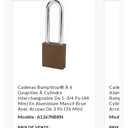
Cadenas BumpStop® À 6
Cadenas
Goupilles À Cylindre
Alumini
Interchangeable De 1-3/4 Po (44
BumpSto
Mm) En Aluminium Massif Brun
Cylindre
Avec Arceau De 3 Po (76 Mm)
Arceau 
Modèle : A1267NBRN
Modèle 
PRIX DE VENTE :
PRIX DE 