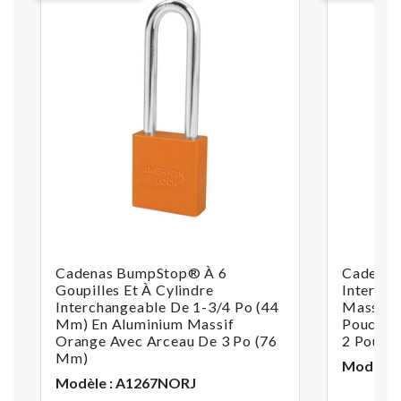
Cadenas BumpStop® À 6
Cadenas 
Goupilles Et À Cylindre
Intercha
Interchangeable De 1-3/4 Po (44
Massif 
Mm) En Aluminium Massif
Pouces 
Orange Avec Arceau De 3 Po (76
2 Pouce
Mm)
Modèle 
Modèle : A1267NORJ