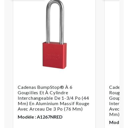
Cadenas BumpStop® À 6
Cadenas
Goupilles Et À Cylindre
Rouge D
Interchangeable De 1-3/4 Po (44
Goupille
Mm) En Aluminium Massif Rouge
Interch
Avec Arceau De 3 Po (76 Mm)
Avec Arc
Mm)
Modèle : A1267NRED
Modèle 