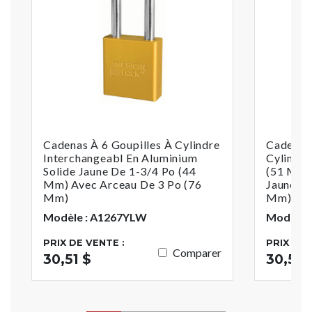
Cadenas À 6 Goupilles À Cylindre
Cadenas 
Interchangeabl En Aluminium
Cylindre
Solide Jaune De 1-3/4 Po (44
(51 Mm)
Mm) Avec Arceau De 3 Po (76
Jaune Av
Mm)
Mm)
Modèle : A1267YLW
Modèle 
PRIX DE VENTE :
PRIX DE 
Comparer
30,51 $
30,51 