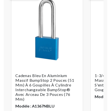
Cadenas Bleu En Aluminium
1-3/4 Po
Massif BumpStop 2 Pouces (51
Massif 
Mm) À 6 Goupilles À Cylindre
S'entrou
Interchangeable BumpStop®
Goupille
Avec Arceau De 3 Pouces (76
Modèle 
Mm)
Modèle : A1367NBLU