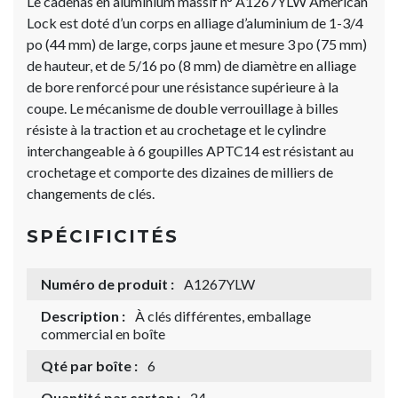
Le cadenas en aluminium massif n° A1267YLW American
Lock est doté d’un corps en alliage d’aluminium de 1-3/4
po (44 mm) de large, corps jaune et mesure 3 po (75 mm)
de hauteur, et de 5/16 po (8 mm) de diamètre en alliage
de bore renforcé pour une résistance supérieure à la
coupe. Le mécanisme de double verrouillage à billes
résiste à la traction et au crochetage et le cylindre
interchangeable à 6 goupilles APTC14 est résistant au
crochetage et comporte des dizaines de milliers de
changements de clés.
SPÉCIFICITÉS
Numéro de produit :
A1267YLW
Description :
À clés différentes, emballage
commercial en boîte
Qté par boîte :
6
Quantité par carton :
24