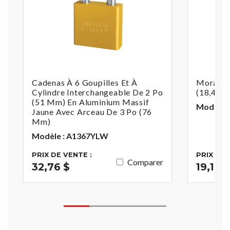
Cadenas À 6 Goupilles Et À
Moraillo
Cylindre Interchangeable De 2 Po
(18,4 C
(51 Mm) En Aluminium Massif
Modèle :
Jaune Avec Arceau De 3 Po (76
Mm)
Modèle : A1367YLW
PRIX DE VENTE :
PRIX DE 
Comparer
32,76 $
19,17 $