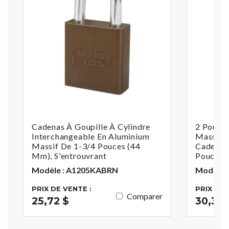
Cadenas À Goupille À Cylindre
2 Pouce
Interchangeable En Aluminium
Massif B
Massif De 1-3/4 Pouces (44
Cadenas
Mm), S'entrouvrant
Pouces (
Modèle : A1205KABRN
Modèle 
PRIX DE VENTE :
PRIX DE 
Comparer
25,72 $
30,36 