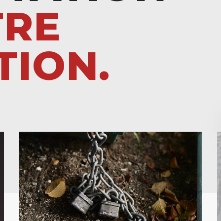
TRE
TION.