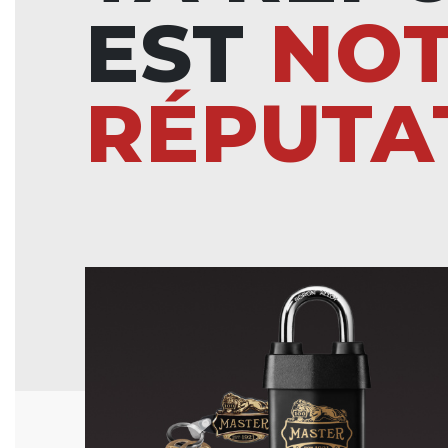
EST
NO
RÉPUTA