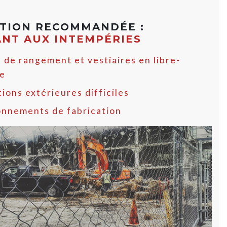
ATION RECOMMANDÉE :
ANT AUX INTEMPÉRIES
 de rangement et vestiaires en libre-
ce
ions extérieures difficiles
onnements de fabrication