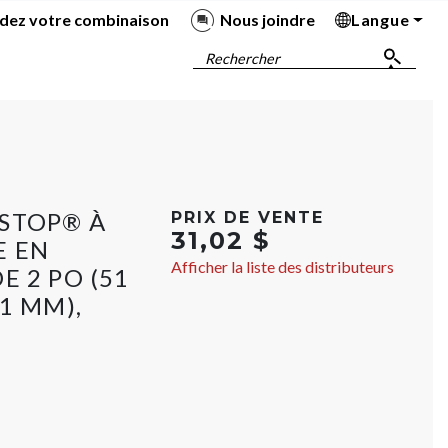
dez votre combinaison
Nous joindre
Langue
Ba
Ba
Ba
Ba
Rechercher
STOP® À
PRIX DE VENTE
31,02 $
E EN
Afficher la liste des distributeurs
E 2 PO (51
1 MM),