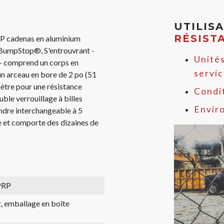
UTILIS
RÉSIST
 cadenas en aluminium
 BumpStop®, S'entrouvrant -
Unités
 - comprend un corps en
servi
un arceau en bore de 2 po (51
ètre pour une résistance
Condit
ble verrouillage à billes
Envir
lindre interchangeable à 5
e et comporte des dizaines de
PRP
, emballage en boîte