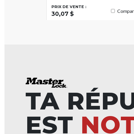
PRIX DE VENTE :
Compar
30,07 $
TA RÉP
EST
NO