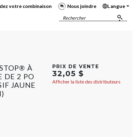
dez votre combinaison
Nous joindre
Langue
Ba
Ba
Ba
Ba
Rechercher
STOP® À
PRIX DE VENTE
32,05 $
 DE 2 PO
Afficher la liste des distributeurs
IF JAUNE
)