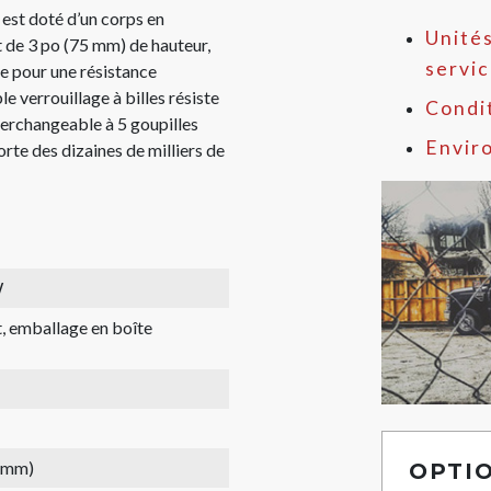
st doté d’un corps en
Unités
t de 3 po (75 mm) de hauteur,
servi
e pour une résistance
 verrouillage à billes résiste
Condit
nterchangeable à 5 goupilles
Envir
te des dizaines de milliers de
W
, emballage en boîte
1 mm)
OPTI