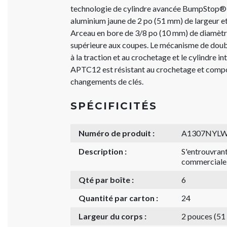
technologie de cylindre avancée BumpStop® e
aluminium jaune de 2 po (51 mm) de largeur e
Arceau en bore de 3/8 po (10 mm) de diamètr
supérieure aux coupes. Le mécanisme de double
à la traction et au crochetage et le cylindre i
APTC12 est résistant au crochetage et compor
changements de clés.
SPÉCIFICITÉS
Numéro de produit :
A1307NYL
Description :
S'entrouvrant
commerciale
Qté par boîte :
6
Quantité par carton :
24
Largeur du corps :
2 pouces (5