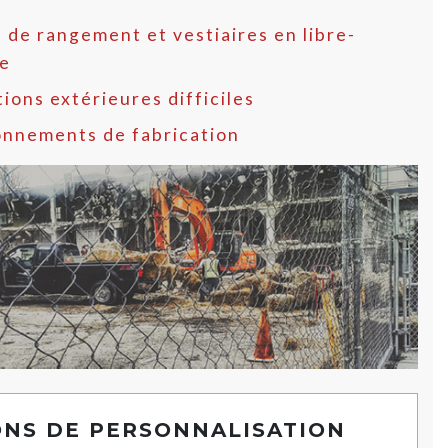
 de rangement et vestiaires en libre-
ce
ions extérieures difficiles
onnements de fabrication
ONS DE PERSONNALISATION