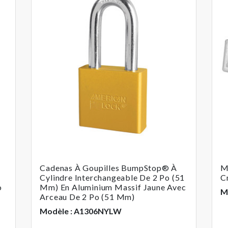
Cadenas À Goupilles BumpStop® À
M
Cylindre Interchangeable De 2 Po (51
C
o
Mm) En Aluminium Massif Jaune Avec
M
Arceau De 2 Po (51 Mm)
Modèle : A1306NYLW