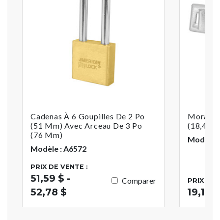
Cadenas À 6 Goupilles De 2 Po
Moraillo
(51 Mm) Avec Arceau De 3 Po
(18,4 C
(76 Mm)
Modèle :
Modèle : A6572
PRIX DE VENTE :
51,59 $ -
Comparer
PRIX DE 
52,78 $
19,17 $