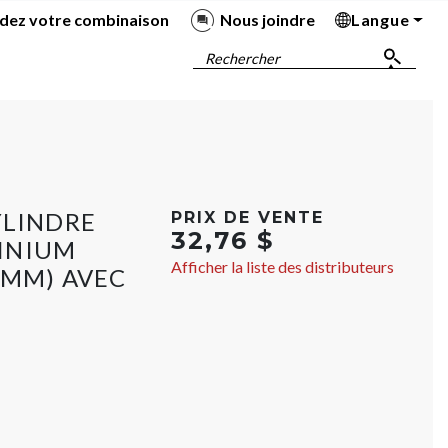
dez votre combinaison
Nous joindre
Langue
Ba
Ba
Ba
Ba
Rechercher
YLINDRE
PRIX DE VENTE
32,76 $
INIUM
Afficher la liste des distributeurs
 MM) AVEC