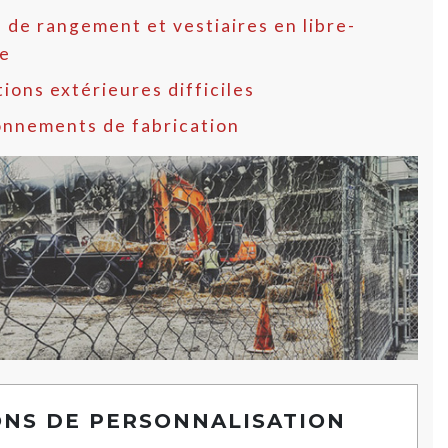
 de rangement et vestiaires en libre-
ce
ions extérieures difficiles
onnements de fabrication
ONS DE PERSONNALISATION