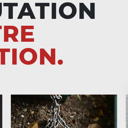
UTATION
TRE
TION.