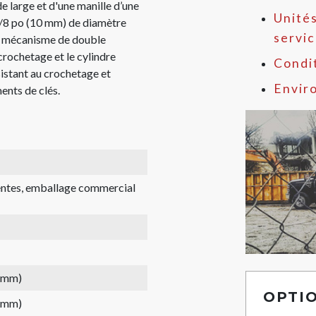
 large et d'une manille d’une
Unités
3/8 po (10 mm) de diamètre
servi
Le mécanisme de double
u crochetage et le cylindre
Condit
istant au crochetage et
Envir
ents de clés.
rentes, emballage commercial
1 mm)
OPTI
6 mm)