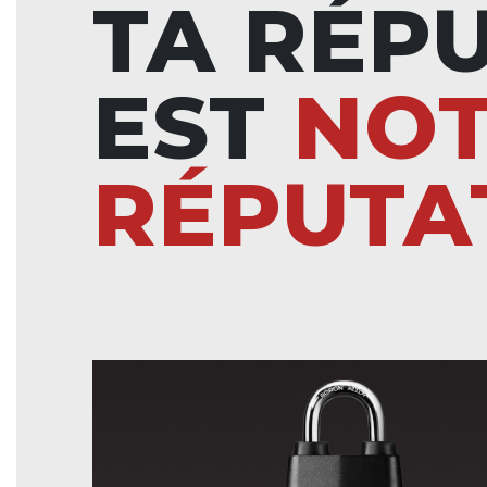
TA RÉP
EST
NO
RÉPUTA