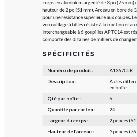
corps en aluminium argenté de 3 po (75 mm) de
hauteur de 2 po (51 mm), Arceau en bore de 
pour une résistance supérieure aux coupes. 
verrouillage à billes résiste à la traction et a
interchangeable à 6 goupilles APTC14 est rés
comporte des dizaines de milliers de changem
SPÉCIFICITÉS
Numéro de produit :
A1367CLR
Description :
À clés diffé
en boîte
Qté par boîte :
6
Quantité par carton :
24
Largeur du corps :
2 pouces (5
Hauteur de l'arceau :
3 pouces (7