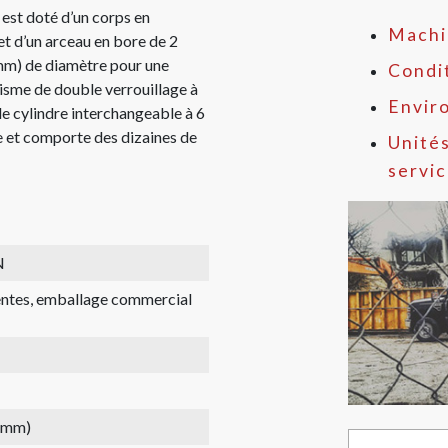
st doté d’un corps en
Machi
et d’un arceau en bore de 2
 mm) de diamètre pour une
Condit
isme de double verrouillage à
Envir
 le cylindre interchangeable à 6
e et comporte des dizaines de
Unités
servi
N
rentes, emballage commercial
1 mm)