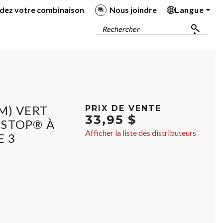
dez votre combinaison
Nous joindre
Langue
Ba
Ba
Ba
Ba
Rechercher
M) VERT
PRIX DE VENTE
33,95 $
PSTOP® À
Afficher la liste des distributeurs
E 3