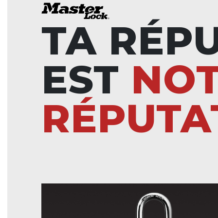
TA RÉP
EST
NO
RÉPUTA