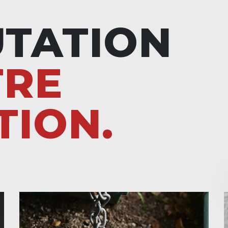
UTATION
TRE
TION.