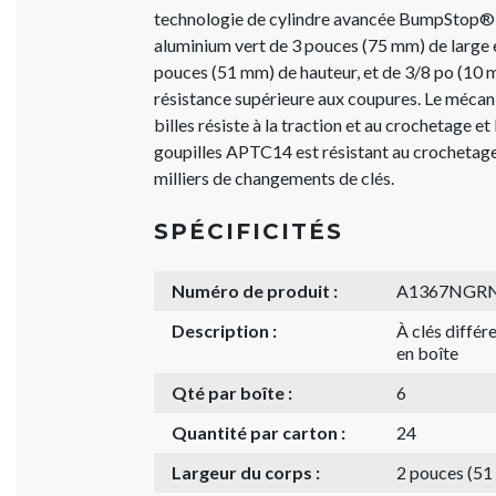
technologie de cylindre avancée BumpStop® e
aluminium vert de 3 pouces (75 mm) de large 
pouces (51 mm) de hauteur, et de 3/8 po (10
résistance supérieure aux coupures. Le mécan
billes résiste à la traction et au crochetage et
goupilles APTC14 est résistant au crochetag
milliers de changements de clés.
SPÉCIFICITÉS
Numéro de produit :
A1367NGR
Description :
À clés diffé
en boîte
Qté par boîte :
6
Quantité par carton :
24
Largeur du corps :
2 pouces (5