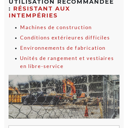
UTILISATION RECOMMANDÉE
:
RÉSISTANT AUX
INTEMPÉRIES
Machines de construction
Conditions extérieures difficiles
Environnements de fabrication
Unités de rangement et vestiaires
en libre-service