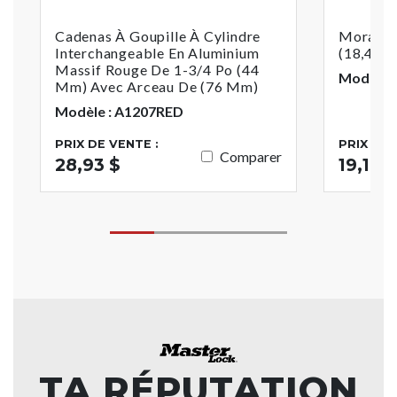
Cadenas À Goupille À Cylindre
Moraillo
Interchangeable En Aluminium
(18,4 C
Massif Rouge De 1-3/4 Po (44
Modèle :
Mm) Avec Arceau De (76 Mm)
Modèle : A1207RED
PRIX DE VENTE :
PRIX DE 
Comparer
28,93 $
19,17 $
TA RÉPUTATION