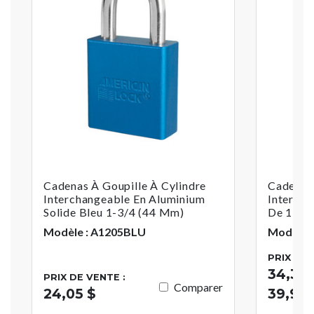
Cadenas À Goupille À Cylindre
Cadenas
Interchangeable En Aluminium
Intercha
Solide Bleu 1-3/4 (44 Mm)
De 1-3/
Modèle : A1205BLU
Modèle :
PRIX DE 
34,34 
PRIX DE VENTE :
Comparer
24,05 $
39,93 