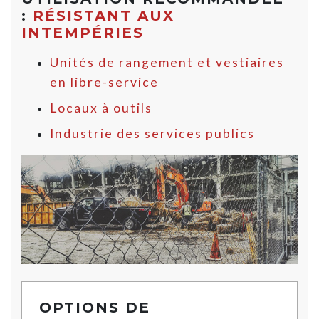
:
RÉSISTANT AUX
INTEMPÉRIES
Unités de rangement et vestiaires
en libre-service
Locaux à outils
Industrie des services publics
OPTIONS DE