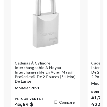
Cadenas À Cylindre
Cadenas
Interchangeable À Noyau
Intercha
Interchangeable En Acier Massif
De 2 Po
ProSeries® De 2 Pouces (51 Mm)
2 Po (5
De Large
Modèle :
Modèle : 7051
PRIX DE 
41,73 $
PRIX DE VENTE :
Comparer
45,64 $
42,92 