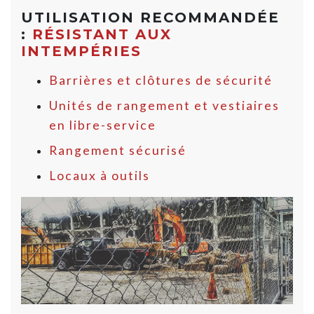
UTILISATION RECOMMANDÉE
:
RÉSISTANT AUX
INTEMPÉRIES
Barrières et clôtures de sécurité
Unités de rangement et vestiaires
en libre-service
Rangement sécurisé
Locaux à outils