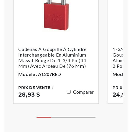
Cadenas À Goupille À Cylindre
1-3/4 P
Interchangeable En Aluminium
Goupille
Massif Rouge De 1-3/4 Po (44
Aluminiu
Mm) Avec Arceau De (76 Mm)
2 Po (5
Modèle : A1207RED
Modèle 
PRIX DE VENTE :
PRIX DE 
Comparer
28,93 $
24,99 