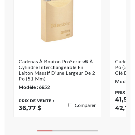
Cadenas À Bouton ProSeries® À
Cadenas 
Cylindre Interchangeable En
Po (51 
Laiton Massif D'une Largeur De 2
Clé De P
Po (51 Mm)
Modèle :
Modèle : 6852
PRIX DE 
41,52 $
PRIX DE VENTE :
Comparer
36,77 $
42,71 