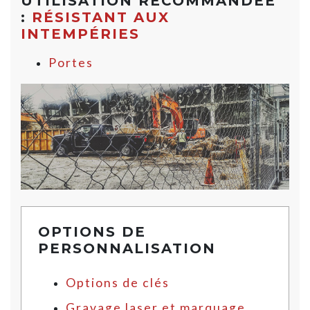
UTILISATION RECOMMANDÉE
:
RÉSISTANT AUX
INTEMPÉRIES
Portes
OPTIONS DE
PERSONNALISATION
Options de clés
Gravage laser et marquage