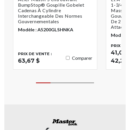
BumpStop® Goupille Gobelet
1-3/4 Po
Cadenas À Cylindre
Massif 
Interchangeable Des Normes
Gouvern
Gouvernementales
De 2 Po
Attaché
Modèle : A5200GLSHNKA
Modèle 
PRIX DE 
41,02 $
PRIX DE VENTE :
Comparer
63,67 $
42,21 