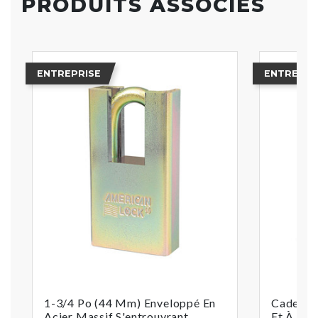
PRODUITS ASSOCIÉS
ENTREPRISE
ENTREPRI
1-3/4 Po (44 Mm) Enveloppé En
Cadenas
Acier Massif S'entrouvrant
Et À Cyl