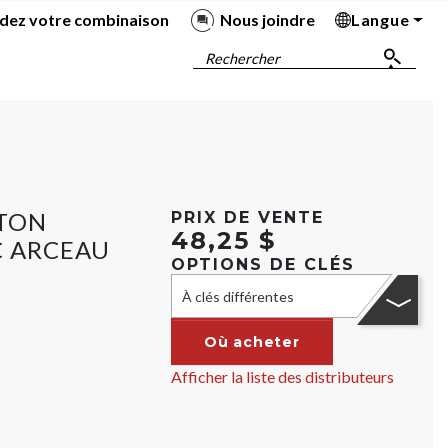
dez votre combinaison
Nous joindre
Langue
Ba
Ba
Ba
Ba
Rechercher
ITON
PRIX DE VENTE
48,25 $
C ARCEAU
OPTIONS DE CLÉS
À clés différentes
Où acheter
Afficher la liste des distributeurs