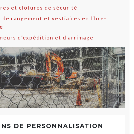
res et clôtures de sécurité
 de rangement et vestiaires en libre-
ce
neurs d’expédition et d'arrimage
ONS DE PERSONNALISATION