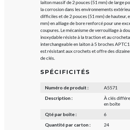
laiton massif de 2 pouces (51 mm) de large po
la corrosion dans les environnements extérieur
difficiles et de 2 pouces (51 mm) de hauteur, 
mm) en alliage de bore renforcé pour une exce
coupures. Le mécanisme de verrouillage à doub
inoxydable résiste à la traction et au crocheta
interchangeable en laiton à 5 broches APTC1
est résistant aux crochets et offre des dizain
de clés.
SPÉCIFICITÉS
Numéro de produit :
A5571
Description :
À clés diffé
en boîte
Qté par boîte :
6
Quantité par carton :
24