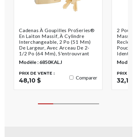
Cadenas À Goupilles ProSeries®
2 Pouce
En Laiton Massif, À Cylindre
Massif N
Interchangeable, 2 Po (51 Mm)
Recléabl
De Largeur, Avec Arceau De 2-
Pouces (
1/2 Po (64 Mm), S'entrouvrant
Identiqu
Modèle : 6850KALJ
Modèle 
PRIX DE VENTE :
PRIX DE 
Comparer
48,10 $
32,10 