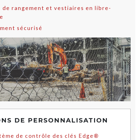
 de rangement et vestiaires en libre-
ce
ment sécurisé
ONS DE PERSONNALISATION
tème de contrôle des clés Edge®