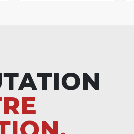
UTATION
TRE
TION.