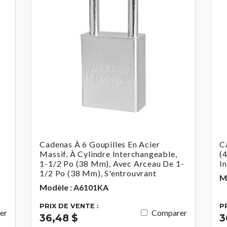
Cadenas À 6 Goupilles En Acier
C
Massif, À Cylindre Interchangeable,
(
1-1/2 Po (38 Mm), Avec Arceau De 1-
I
1/2 Po (38 Mm), S'entrouvrant
M
Modèle : A6101KA
PRIX DE VENTE :
P
er
Comparer
36,48 $
3