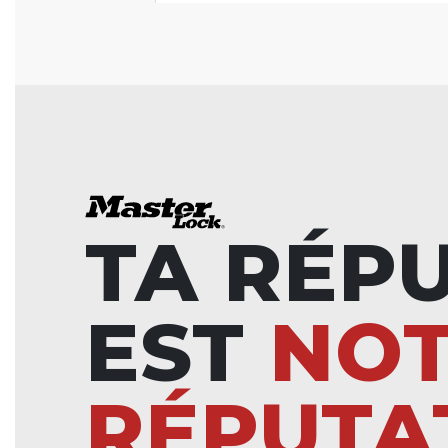
TA RÉP
EST
NO
RÉPUTA