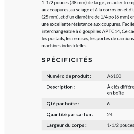
1-1/2 pouces (38 mm) de large , en acier tre
aux coupures, au sciage et à la corrosion et d
(25 mm), et d'un diamètre de 1/4 po (6 mm) en
une excellente résistance aux coupures. Facile
interchangeable à 6 goupilles APTC14, Ce cad
les portails, les remises, les portes de camion
machines industrielles.
SPÉCIFICITÉS
Numéro de produit :
A6100
Description :
À clés diffé
en boîte
Qté par boîte :
6
Quantité par carton :
24
Largeur du corps :
1-1/2 pouce