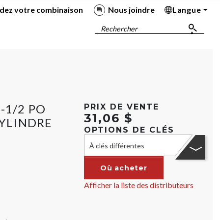
dez votre combinaison
Nous joindre
Langue
Ba
Ba
Ba
Ba
Rechercher
-1/2 PO
PRIX DE VENTE
31,06 $
CYLINDRE
OPTIONS DE CLÉS
À clés différentes
Où acheter
Afficher la liste des distributeurs