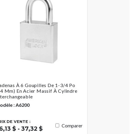
adenas À 6 Goupilles De 1-3/4 Po
44 Mm) En Acier Massif À Cylindre
nterchangeable
odèle : A6200
RIX DE VENTE :
Comparer
6,13 $ - 37,32 $