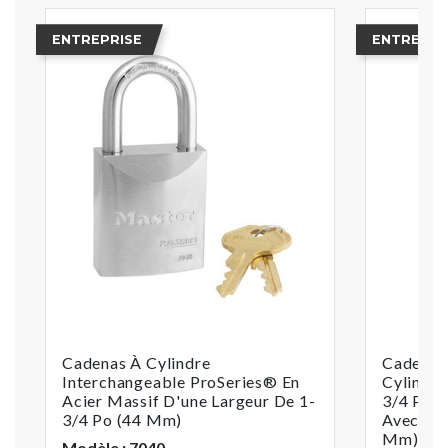
ENTREPRISE
ENTREPRI
Cadenas À Cylindre
Cadenas 
Interchangeable ProSeries® En
Cylindre
Acier Massif D'une Largeur De 1-
3/4 Po (
3/4 Po (44 Mm)
Avec Arc
Mm)
Modèle : 7040