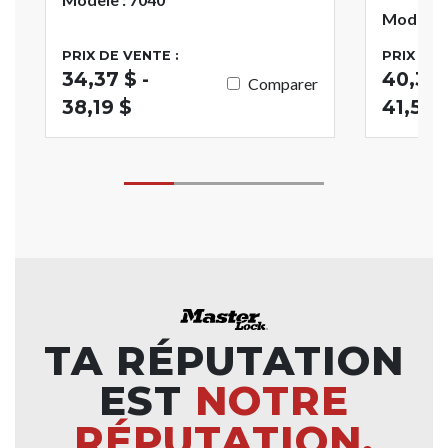
Modèle :
PRIX DE VENTE :
PRIX DE 
34,37 $ -
40,35 
Comparer
38,19 $
41,54 
TA RÉPUTATION
EST
NOTRE
RÉPUTATION.