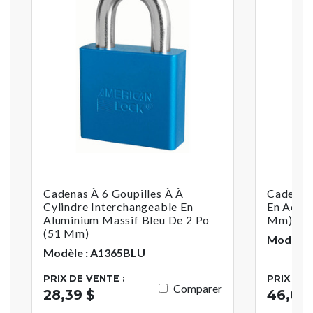
Cadenas À 6 Goupilles À À
Cadenas 
Cylindre Interchangeable En
En Acier
Aluminium Massif Bleu De 2 Po
Mm), À C
(51 Mm)
Modèle 
Modèle : A1365BLU
PRIX DE VENTE :
PRIX DE 
Comparer
28,39 $
46,06 