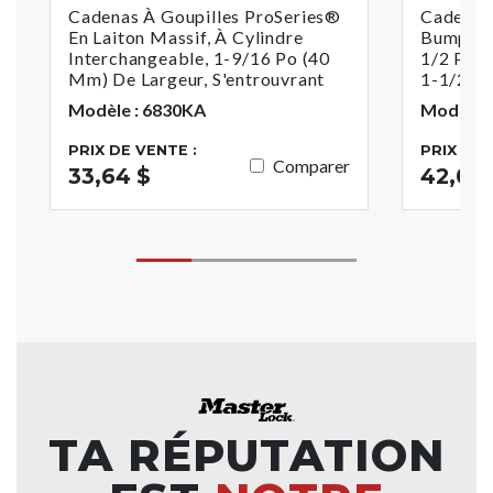
Cadenas À Goupilles ProSeries®
Cadenas 
En Laiton Massif, À Cylindre
BumpSto
Interchangeable, 1-9/16 Po (40
1/2 Po 
Mm) De Largeur, S'entrouvrant
1-1/2 Po
Modèle : 6830KA
Modèle 
PRIX DE VENTE :
PRIX DE 
Comparer
33,64 $
42,02 
TA RÉPUTATION