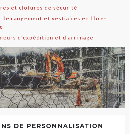
res et clôtures de sécurité
 de rangement et vestiaires en libre-
ce
neurs d’expédition et d'arrimage
ONS DE PERSONNALISATION