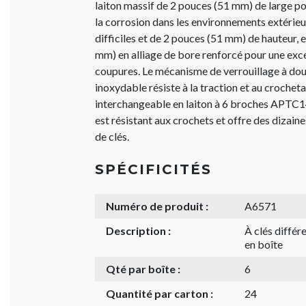
laiton massif de 2 pouces (51 mm) de large po
la corrosion dans les environnements extérieur
difficiles et de 2 pouces (51 mm) de hauteur, 
mm) en alliage de bore renforcé pour une exce
coupures. Le mécanisme de verrouillage à doub
inoxydable résiste à la traction et au crocheta
interchangeable en laiton à 6 broches APTC1
est résistant aux crochets et offre des dizain
de clés.
SPÉCIFICITÉS
Numéro de produit :
A6571
Description :
À clés diffé
en boîte
Qté par boîte :
6
Quantité par carton :
24