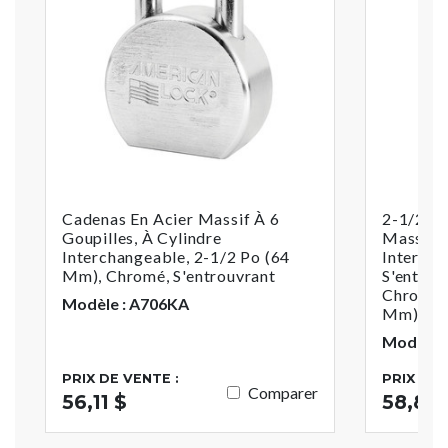
Cadenas En Acier Massif À 6
2-1/2 Po
Goupilles, À Cylindre
Massif À
Interchangeable, 2-1/2 Po (64
Interch
Mm), Chromé, S'entrouvrant
S'entrou
Chromé, 
Modèle : A706KA
Mm)
Modèle 
PRIX DE VENTE :
PRIX DE 
Comparer
56,11 $
58,88 