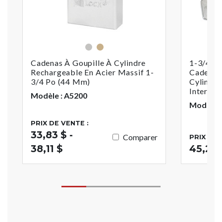
Argent
Or
Cadenas À Goupille À Cylindre
1-3/4po
Rechargeable En Acier Massif 1-
Cadenas 
3/4 Po (44 Mm)
Cylindri
Interchange
Modèle : A5200
Modèle 
PRIX DE VENTE :
33,83 $ -
Comparer
PRIX DE 
38,11 $
45,20 