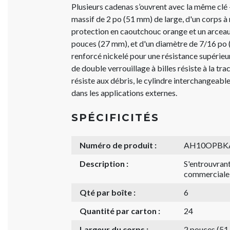
Plusieurs cadenas s’ouvrent avec la même clé -
massif de 2 po (51 mm) de large, d'un corps 
protection en caoutchouc orange et un arceau
pouces (27 mm), et d'un diamètre de 7/16 po 
renforcé nickelé pour une résistance supérie
de double verrouillage à billes résiste à la tr
résiste aux débris, le cylindre interchangea
dans les applications externes.
SPÉCIFICITÉS
Numéro de produit :
AH10OPBK
Description :
S'entrouvrant
commerciale
Qté par boîte :
6
Quantité par carton :
24
Largeur du corps :
2 pouces (5