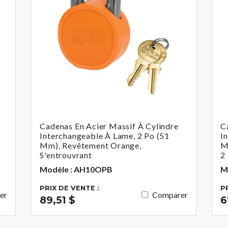
Cadenas En Acier Massif À Cylindre
C
Interchangeable À Lame, 2 Po (51
I
Mm), Revêtement Orange,
M
S'entrouvrant
2
Modèle : AH10OPB
M
PRIX DE VENTE :
P
er
Comparer
89,51 $
6