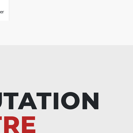
er
UTATION
TRE