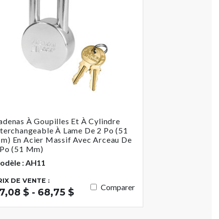
adenas À Goupilles Et À Cylindre
nterchangeable À Lame De 2 Po (51
m) En Acier Massif Avec Arceau De
 Po (51 Mm)
odèle : AH11
RIX DE VENTE :
Comparer
7,08 $ - 68,75 $