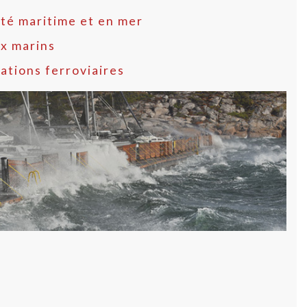
ité maritime et en mer
ux marins
ations ferroviaires