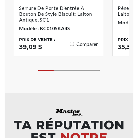
Serrure De Porte D’entrée À
Pêne Dor
Bouton De Style Biscuit; Laiton
Laiton A
Antique, SC1
Modèle 
Modèle : BC0105KA4S
PRIX DE VENTE :
PRIX DE 
Comparer
39,09 $
35,54 
TA RÉPUTATION
EST
NOTRE