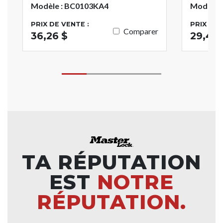
Modèle : BC0103KA4
Modèle 
PRIX DE VENTE :
PRIX DE 
Comparer
36,26 $
29,48 
TA RÉPUTATION
EST
NOTRE
RÉPUTATION.