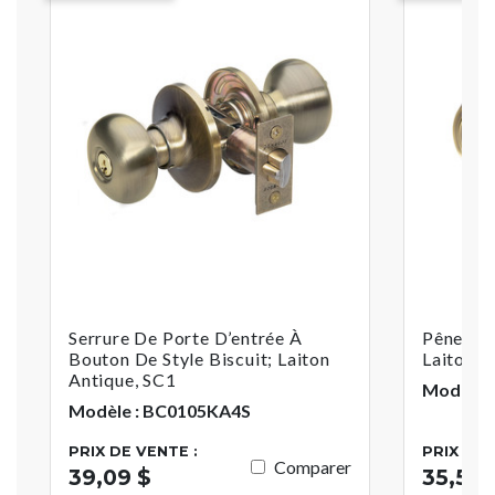
Serrure De Porte D’entrée À
Pêne Dor
Bouton De Style Biscuit; Laiton
Laiton A
Antique, SC1
Modèle 
Modèle : BC0105KA4S
PRIX DE VENTE :
PRIX DE 
Comparer
39,09 $
35,54 