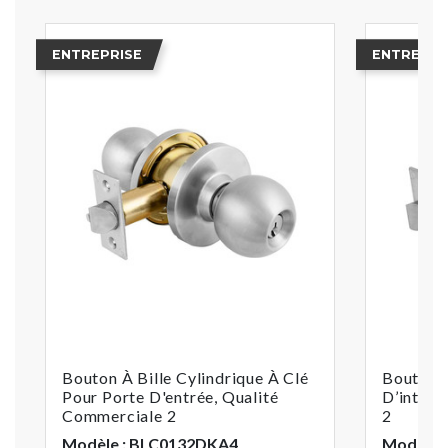
ENTREPRISE
ENTREPRI
Bouton À Bille Cylindrique À Clé
Bouton À
Pour Porte D'entrée, Qualité
D’intimi
Commerciale 2
2
Modèle : BLC0132DKA4
Modèle 