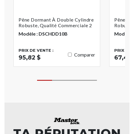
Pêne Dormant À Double Cylindre
Pêne Do
Robuste, Qualité Commerciale 2
Robuste,
Modèle : DSCHDD10B
Modèle 
PRIX DE VENTE :
PRIX DE 
Comparer
95,82 $
67,41 
TA RÉPUTATION