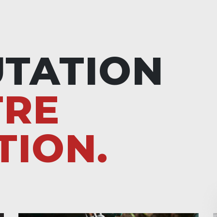
UTATION
TRE
TION.