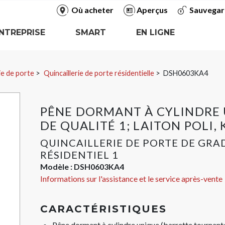
Où acheter
Aperçus
Sauvegar
NTREPRISE
SMART
EN LIGNE
ie de porte
Quincaillerie de porte résidentielle
DSH0603KA4
PÊNE DORMANT À CYLINDRE
DE QUALITÉ 1; LAITON POLI,
QUINCAILLERIE DE PORTE DE GRA
RÉSIDENTIEL 1
Modèle :
DSH0603KA4
Informations sur l'assistance et le service après-vente
CARACTÉRISTIQUES
Pêne dormant à cylindre unique (barrette tournante 