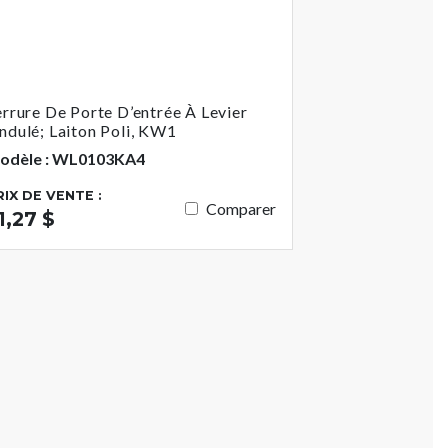
errure De Porte D’entrée À Levier
ndulé; Laiton Poli, KW1
odèle : WL0103KA4
RIX DE VENTE :
Comparer
1,27 $