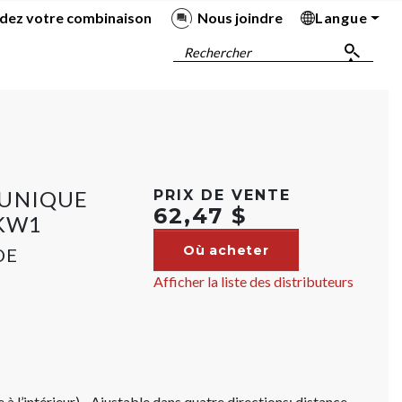
dez votre combinaison
Nous joindre
Langue
Ba
Ba
Ba
Ba
Rechercher
 UNIQUE
PRIX DE VENTE
62,47 $
 KW1
Où acheter
DE
Afficher la liste des distributeurs
à l’intérieur) - Ajustable dans quatre directions; distance